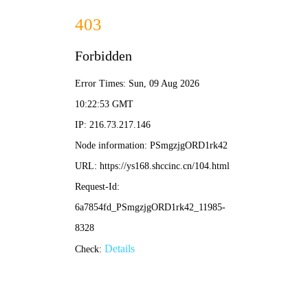
🍂 秋霞视频
海量影视·秋日霞光
🔍
首页
电影
电视剧
综艺
动漫
🔥 热映排行榜
更多 >
8.0